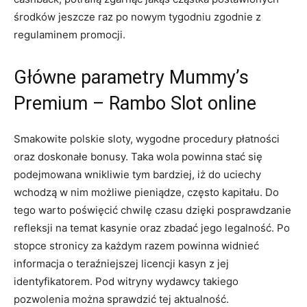
środków jeszcze raz po nowym tygodniu zgodnie z
regulaminem promocji.
Główne parametry Mummy’s
Premium – Rambo Slot online
Smakowite polskie sloty, wygodne procedury płatności
oraz doskonałe bonusy. Taka wola powinna stać się
podejmowana wnikliwie tym bardziej, iż do uciechy
wchodzą w nim możliwe pieniądze, często kapitału. Do
tego warto poświęcić chwilę czasu dzięki posprawdzanie
refleksji na temat kasynie oraz zbadać jego legalność. Po
stopce stronicy za każdym razem powinna widnieć
informacja o teraźniejszej licencji kasyn z jej
identyfikatorem. Pod witryny wydawcy takiego
pozwolenia można sprawdzić tej aktualność.