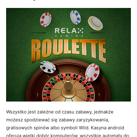
Wszystko jest zależne od czasu zabawy, jednakże
możesz spodziewać się zabawy zaryzykowania,
gratisowych spinów albo symboli Wild. Kasyna android
oferują wielki dobór komputerów, wszystkie automaty do