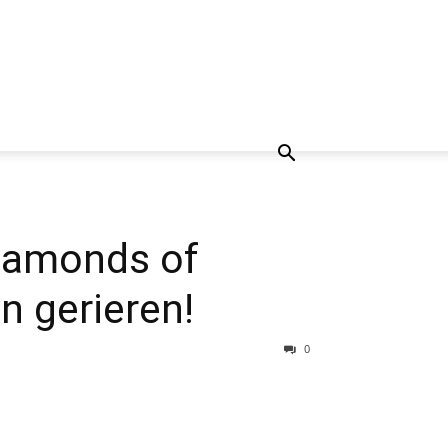
diamonds of
n gerieren!
0