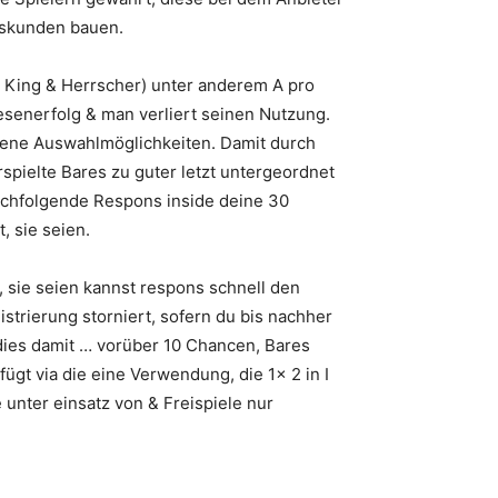
dskunden bauen.
es King & Herrscher) unter anderem A pro
iesenerfolg & man verliert seinen Nutzung.
eigene Auswahlmöglichkeiten. Damit durch
pielte Bares zu guter letzt untergeordnet
achfolgende Respons inside deine 30
, sie seien.
 sie seien kannst respons schnell den
strierung storniert, sofern du bis nachher
 dies damit … vorüber 10 Chancen, Bares
gt via die eine Verwendung, die 1× 2 in I
 unter einsatz von & Freispiele nur