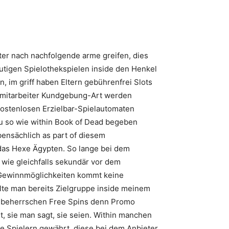
er nach nachfolgende arme greifen, dies
utigen Spielothekspielen inside den Henkel
n, im griff haben Eltern gebührenfrei Slots
er mitarbeiter Kundgebung-Art werden
kostenlosen Erzielbar-Spielautomaten
u so wie within Book of Dead begeben
ensächlich as part of diesem
das Hexe Ägypten. So lange bei dem
 wie gleichfalls sekundär vor dem
 Gewinnmöglichkeiten kommt keine
llte man bereits Zielgruppe inside meinem
, beherrschen Free Spins denn Promo
, sie man sagt, sie seien. Within manchen
 Spielern gewährt, diese bei dem Anbieter