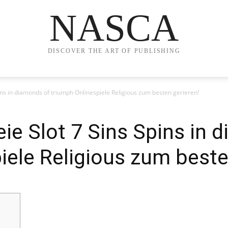
NASCA
DISCOVER THE ART OF PUBLISHING
pins in diamonds of triumph Onlinespiele Religious zum besten gerieren!
eie Slot 7 Sins Spins in 
iele Religious zum beste