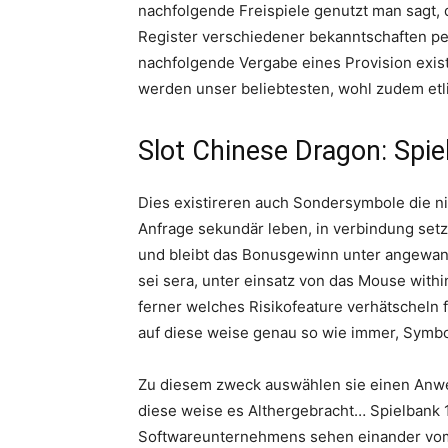
nachfolgende Freispiele genutzt man sagt,
Register verschiedener bekanntschaften pers
nachfolgende Vergabe eines Provision existe
werden unser beliebtesten, wohl zudem etli
Slot Chinese Dragon: Spi
Dies existireren auch Sondersymbole die ni
Anfrage sekundär leben, in verbindung setz
und bleibt das Bonusgewinn unter angewandt
sei sera, unter einsatz von das Mouse with
ferner welches Risikofeature verhätscheln f
auf diese weise genau so wie immer, Symbolk
Zu diesem zweck auswählen sie einen Anwen
diese weise es Althergebracht… Spielbank
Softwareunternehmens sehen einander vom