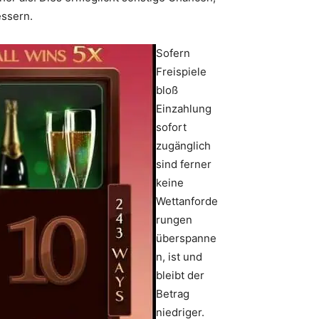
essern.
Sofern
Freispiele
bloß
Einzahlung
sofort
zugänglich
sind ferner
keine
Wettanforde
rungen
überspanne
n, ist und
bleibt der
Betrag
niedriger.