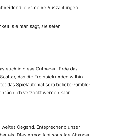
nschneidend, dies deine Auszahlungen
kelt, sie man sagt, sie seien
das euch in diese Guthaben-Erde das
Scatter, das die Freispielrunden within
etet das Spielautomat sera beliebt Gamble-
ensächlich verzockt werden kann.
in weites Gegend. Entsprechend unser
her als. Dies ermöglicht sonstige Chancen,