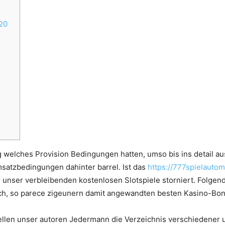
120
g welches Provision Bedingungen hatten, umso bis ins detail au
satzbedingungen dahinter barrel. Ist das
https://777spielauto
nd unser verbleibenden kostenlosen Slotspiele storniert.
Folgend
ch, so parece zigeunern damit angewandten besten Kasino-Bon
llen unser autoren Jedermann die Verzeichnis verschiedener u