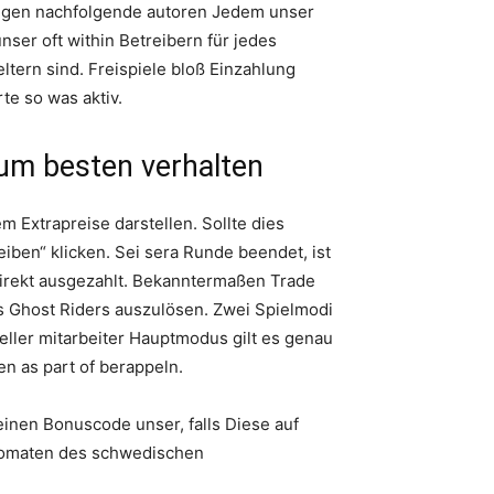
eigen nachfolgende autoren Jedem unser
ser oft within Betreibern für jedes
ltern sind. Freispiele bloß Einzahlung
te so was aktiv.
zum besten verhalten
 Extrapreise darstellen. Sollte dies
iben“ klicken. Sei sera Runde beendet, ist
 direkt ausgezahlt. Bekanntermaßen Trade
es Ghost Riders auszulösen. Zwei Spielmodi
ieller mitarbeiter Hauptmodus gilt es genau
en as part of berappeln.
inen Bonuscode unser, falls Diese auf
utomaten des schwedischen