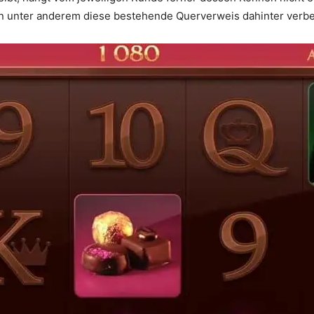
n unter anderem diese bestehende Querverweis dahinter verb